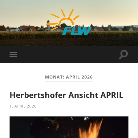
FLW
Suchf
Mobile-
ein-/
Menü
ein-/ausblenden
MONAT:
APRIL 2026
Herbertshofer Ansicht APRIL
1. APRIL 2026