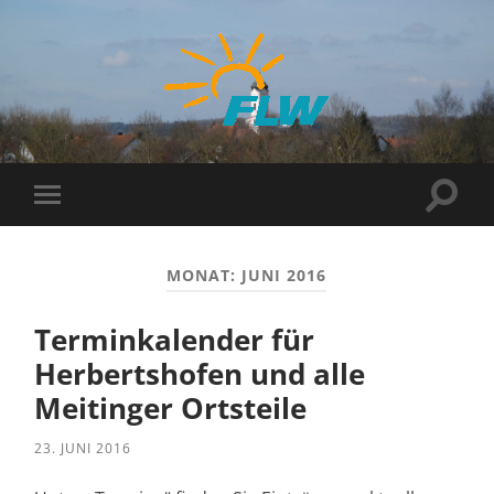
FLW
Suchf
Mobile-
ein-/
Menü
ein-/ausblenden
MONAT:
JUNI 2016
Terminkalender für
Herbertshofen und alle
Meitinger Ortsteile
23. JUNI 2016